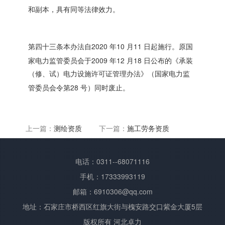
和副本，具有同等法律效力。
2020
10
11
第四十三条本办法自
年
月
日起施行。原国
2009
12
18
家电力监管委员会于
年
月
日公布的《承装
（修、试）电力设施许可证管理办法》（国家电力监
28
管委员会令第
号）同时废止。
上一篇：
测绘资质
下一篇：
施工劳务资质
电话：0311--68071116
手机：17333993119
邮箱：6910306@qq.com
地址：石家庄市桥西区红旗大街与槐安路交口紫金大厦5层
版权所有 河北卓力