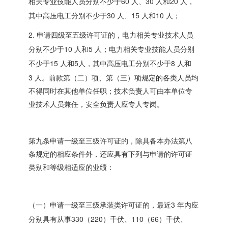
60
30
20
相关专业技能人员分别不少于
人、
人和
人，
30
15
10
其中高压电工分别不少于
人、
人和
人；
2.
申请四级至五级许可证的，电力相关专业技术人员
10
5
分别不少于
人和
人；电力相关专业技能人员分别
15
5
8
不少于
人和
人，其中高压电工分别不少于
人和
3
人。前款第（二）项、第（三）项规定的各类人员均
不得同时在其他单位任职；技术负责人可由本单位专
业技术人员兼任，安全负责人应专人专岗。
第九条申请一级至三级许可证的，除具备本办法第八
条规定的相应条件外，还应具有下列与申请的许可证
类别和等级相适应的业绩：
3
（一）申请一级至三级承装类许可证的，最近
年内应
330
220
110
66
分别具有从事
（
）千伏、
（
）千伏、