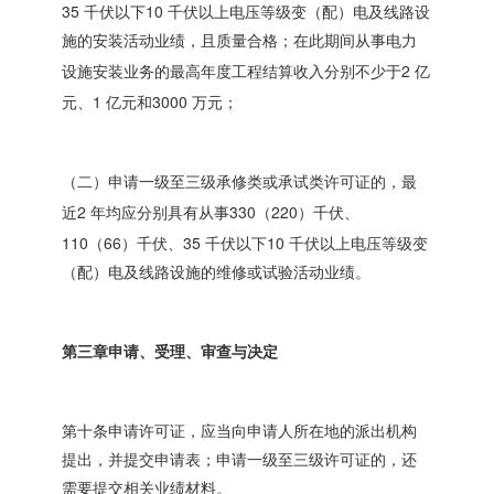
35
10
千伏以下
千伏以上电压等级变（配）电及线路设
施的安装活动业绩，且质量合格；在此期间从事电力
2
设施安装业务的最高年度工程结算收入分别不少于
亿
1
3000
元、
亿元和
万元；
（二）申请一级至三级承修类或承试类许可证的，最
2
330
220
近
年均应分别具有从事
（
）千伏、
110
66
35
10
（
）千伏、
千伏以下
千伏以上电压等级变
（配）电及线路设施的维修或试验活动业绩。
第三章申请、受理、审查与决定
第十条申请许可证，应当向申请人所在地的派出机构
提出，并提交申请表；申请一级至三级许可证的，还
需要提交相关业绩材料。